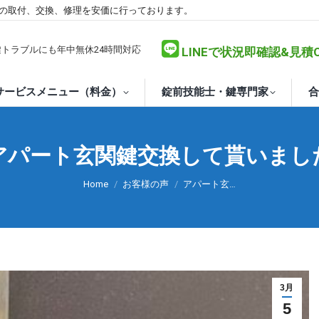
の取付、交換、修理を安価に行っております。
な鍵トラブルにも年中無休24時間対応
LINEで状況即確認&見積
サービスメニュー（料金）
錠前技能士・鍵専門家
合
アパート玄関鍵交換して貰いまし
You are here:
Home
お客様の声
アパート玄…
3月
5